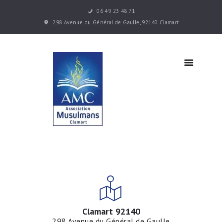
06 49 23 48 71
Accueil
298 Avenue du Général de Gaulle, 92140 Clamart
Les cours
Infos
pratiques
Actualités
Contacts
Clamart 92140
298 Avenue du Général de Gaulle