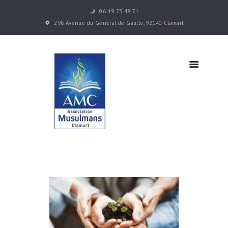
06 49 23 48 71
Accueil
298 Avenue du Général de Gaulle, 92140 Clamart
Les cours
Infos
pratiques
Actualités
Contacts