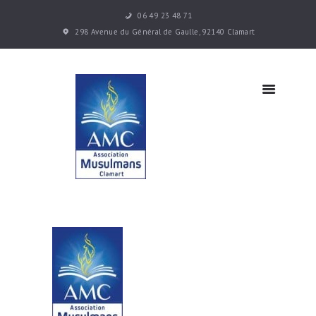
06 49 23 48 71
Accueil
298 Avenue du Général de Gaulle, 92140 Clamart
Les cours
Infos
pratiques
Actualités
Contacts