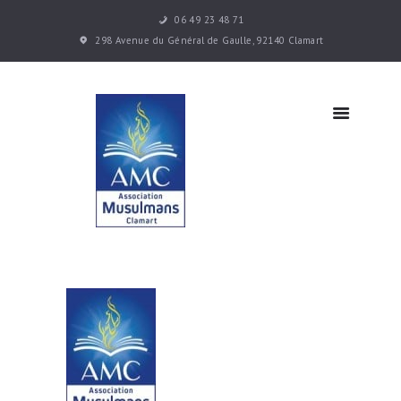
06 49 23 48 71
Accueil
298 Avenue du Général de Gaulle, 92140 Clamart
Les cours
Infos
pratiques
Actualités
Contacts