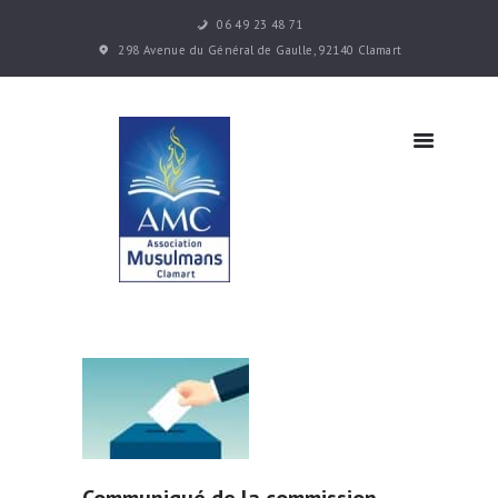
06 49 23 48 71
Accueil
298 Avenue du Général de Gaulle, 92140 Clamart
Les cours
Infos
pratiques
Actualités
Contacts
Communiqué de la commission