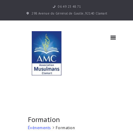
06 49 23 48 71
Accueil
298 Avenue du Général de Gaulle, 92140 Clamart
Les cours
Infos
pratiques
Actualités
Contacts
Formation
Évènements
Formation