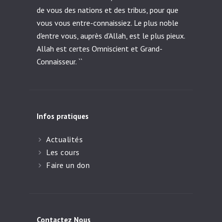
É
de vous des nations et des tribus, pour que
v
vous vous entre-connaissiez. Le plus noble
è
d'entre vous, auprès d'Allah, est le plus pieux.
n
Allah est certes Omniscient et Grand-
e
Connaisseur. ``
m
e
n
Infos pratiques
t
Actualités
s
Les cours
Faire un don
Contactez Nous