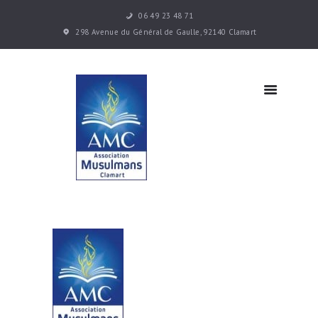
06 49 23 48 71
Accueil
298 Avenue du Général de Gaulle, 92140 Clamart
Les cours
Infos
pratiques
Actualités
Contacts