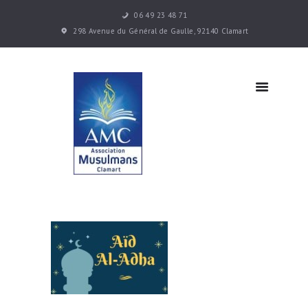
06 49 23 48 71
Accueil
298 Avenue du Général de Gaulle, 92140 Clamart
Les cours
Infos
pratiques
Actualités
Contacts